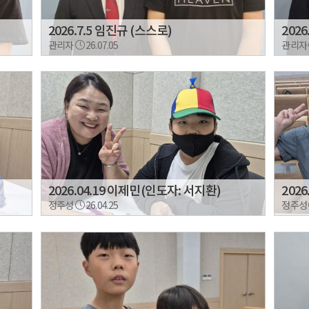
2026.7.5 임진규 (스스로)
2026
관리자
26.07.05
관리자
2026.04.19 이제민(인도자: 서지환)
202
정주성
26.04.25
정주성