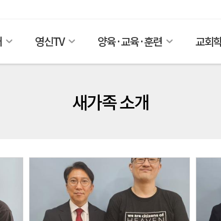
개
영신TV
양육·교육·훈련
교회
새가족 소개