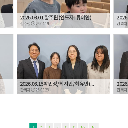
2026.03.01 황주원(인도자: 류이안)
202
정주성
26.04.19
관리자
2026.03.15박민정/최지안/최유안(...
202
관리자
26.03.29
관리자
1
2
3
4
5
6