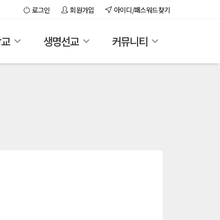
로그인
회원가입
아이디/패스워드찾기
학교
생명선교
커뮤니티