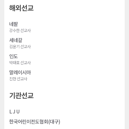
해외선교
네팔
강수한 선교사
세네갈
김윤기 선교사
인도
박태호 선교사
말레이시아
진현 선교사
기관선교
L J U
한국어린이전도협회(대구)