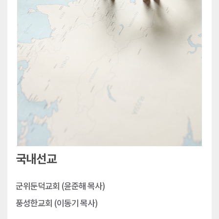
국내선교
군위둔덕교회 (윤준해 목사)
풍성한교회 (이동기 목사)