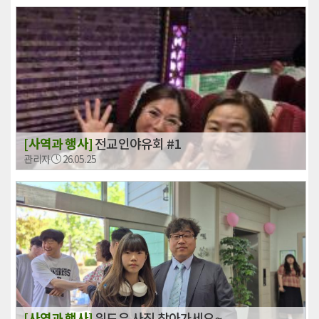
[사역과 행사]
전교인야유회 #1
관리자
26.05.25
[사역과 행사]
위드유 사진 찾아가세요~