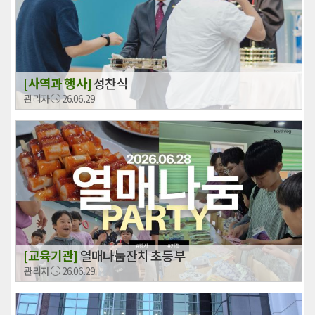
[사역과 행사]
성찬식
관리자
26.06.29
[교육기관]
열매나눔잔치 초등부
관리자
26.06.29