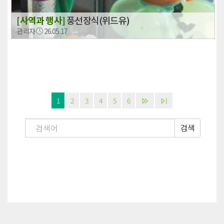
[사역과 행사]
풍선장식(위드유)
관리자
26.05.17
1
2
3
4
5
6
검색