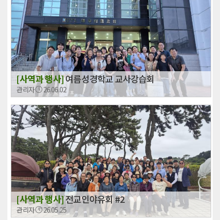
[사역과 행사]
여름성경학교 교사강습회
관리자
26.06.02
[사역과 행사]
전교인야유회 #2
관리자
26.05.25