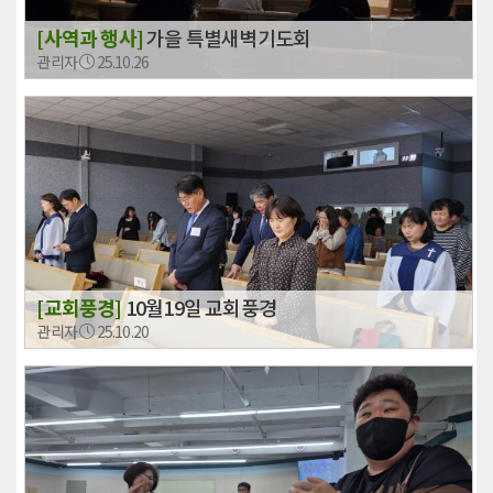
[사역과 행사]
가을 특별새벽기도회
관리자
25.10.26
[교회풍경]
10월19일 교회풍경
관리자
25.10.20