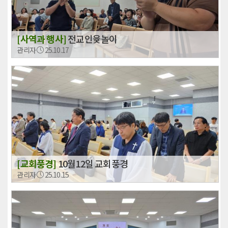
[사역과 행사]
전교인윷놀이
관리자
25.10.17
[교회풍경]
10월12일 교회풍경
관리자
25.10.15