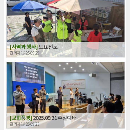
[사역과 행사]
토요전도
관리자
25.09.29
[교회풍경]
2025.09.21 주일예배
관리자
25.09.23