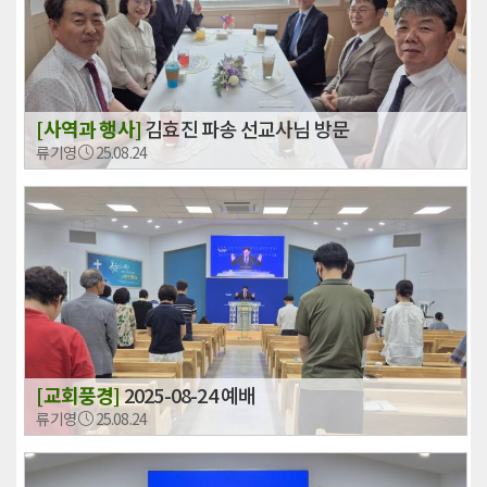
[사역과 행사]
김효진 파송 선교사님 방문
류기영
25.08.24
[교회풍경]
2025-08-24 예배
류기영
25.08.24