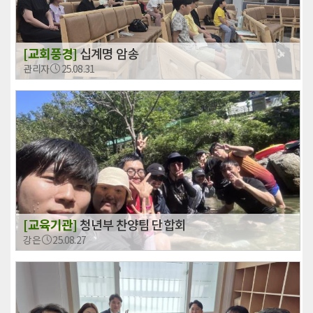
[교회풍경]
십계명 암송
관리자
25.08.31
[교육기관]
청년부 찬양팀 단합회
강은
25.08.27