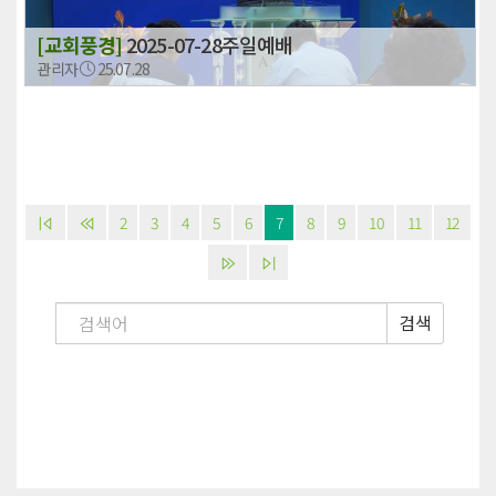
[교회풍경]
2025-07-28주일예배
관리자
25.07.28
2
3
4
5
6
7
8
9
10
11
12
검색