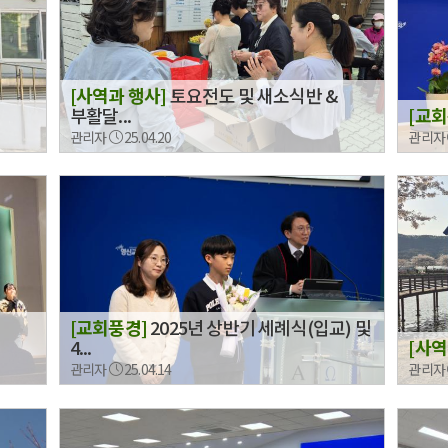
[사역과 행사]
토요전도 및 새소식반 &
부활달...
[교
관리자
25.04.20
관리자
[교회풍경]
2025년 상반기 세례식(입교) 및
4...
[사역
관리자
25.04.14
관리자