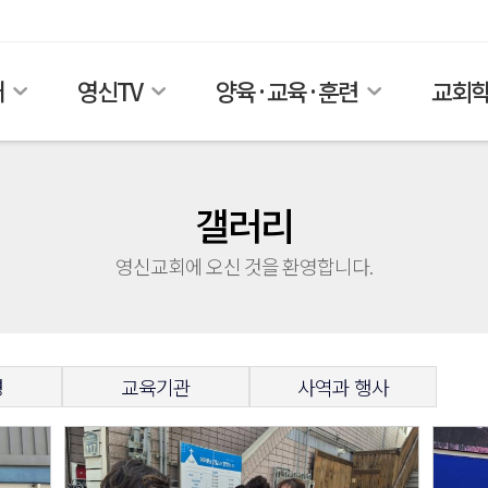
개
영신TV
양육·교육·훈련
교회
갤러리
영신교회에 오신 것을 환영합니다.
경
교육기관
사역과 행사