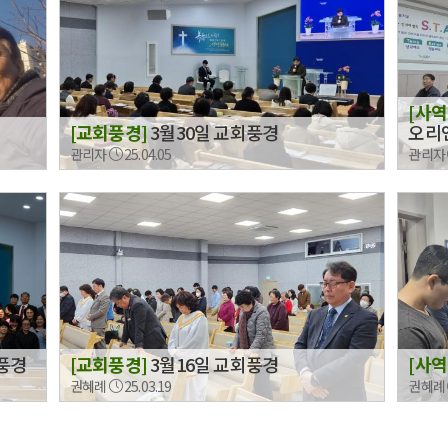
[사역
[교회풍경]
3월30일 교회풍경
오리
관리자
25.04.05
관리자
회풍경
[교회풍경]
3월16일 교회풍경
[사역
권혜례
25.03.19
권혜례