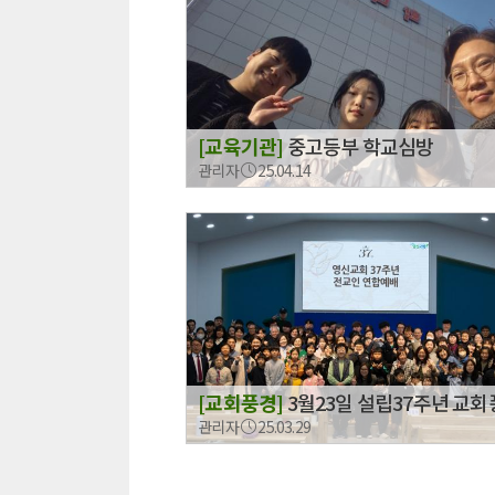
[교육기관]
중고등부 학교심방
관리자
25.04.14
[교회풍경]
3월23일 설립37주년 교
관리자
25.03.29