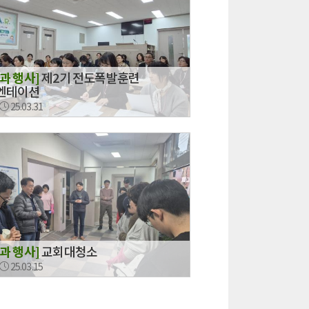
과 행사]
제2기 전도폭발훈련
엔테이션
25.03.31
과 행사]
교회대청소
25.03.15